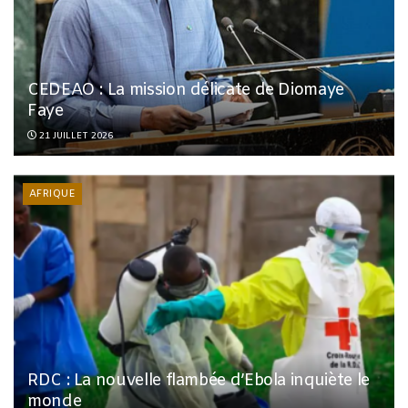
CEDEAO : La mission délicate de Diomaye
Faye
21 JUILLET 2026
AFRIQUE
RDC : La nouvelle flambée d’Ebola inquiète le
monde