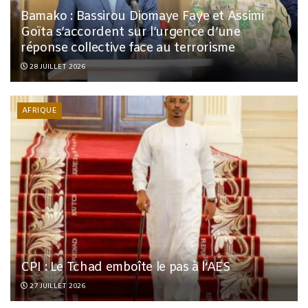
Bamako : Bassirou Diomaye Faye et Assimi
Goïta s’accordent sur l’urgence d’une
réponse collective face au terrorisme
28 JUILLET 2026
AFRIQUE
CPI : Le Tchad emboîte le pas à l’AES
27 JUILLET 2026