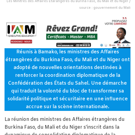
Les Minitres des Affaires Etarangères du Burina Faso, du Mali et du Niger /
source : gouvernement du Mali
Réunis à Bamako, les ministres des Affaires
étrangères du Burkina Faso, du Mali et du Niger ont
adopté de nouvelles orientations destinées à
renforcer la coordination diplomatique de la
Confédération des États du Sahel. Une démarche
qui traduit la volonté du bloc de transformer sa
solidarité politique et sécuritaire en une influence
accrue sur la scène internationale.
La réunion des ministres des Affaires étrangères du
Burkina Faso, du Mali et du Niger s’inscrit dans la