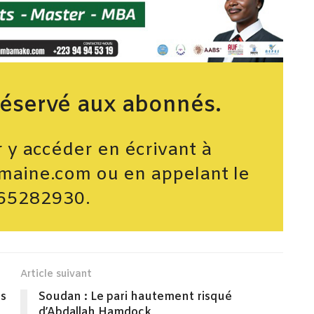
réservé aux abonnés.
y accéder en écrivant à
maine.com ou en appelant le
65282930.
Article suivant
es
Soudan : Le pari hautement risqué
d’Abdallah Hamdock