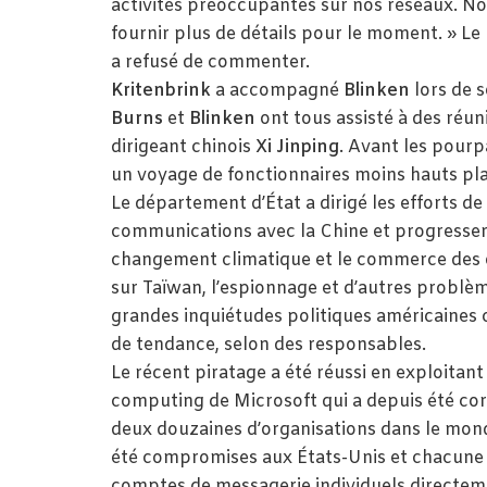
activités préoccupantes sur nos réseaux. N
fournir plus de détails pour le moment. » Le
a refusé de commenter.
Kritenbrink
a accompagné
Blinken
lors de s
Burns
et
Blinken
ont tous assisté à des réun
dirigeant chinois
Xi Jinping
. Avant les pourp
un voyage de fonctionnaires moins hauts pla
Le département d’État a dirigé les efforts de
communications avec la Chine et progresse
changement climatique et le commerce des 
sur Taïwan, l’espionnage et d’autres problèm
grandes inquiétudes politiques américaine
de tendance, selon des responsables.
Le récent piratage a été réussi en exploitant
computing de Microsoft qui a depuis été corri
deux douzaines d’organisations dans le mond
été compromises aux États-Unis et chacune d
comptes de messagerie individuels directemen