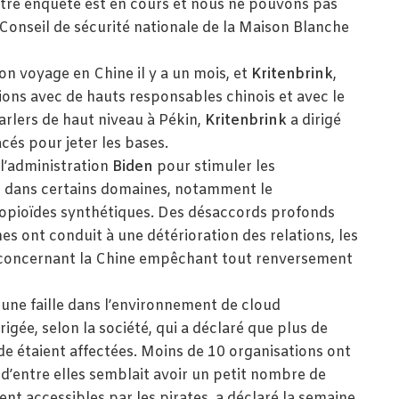
otre enquête est en cours et nous ne pouvons pas
 Conseil de sécurité nationale de la Maison Blanche
on voyage en Chine il y a un mois, et
Kritenbrink
,
ions avec de hauts responsables chinois et avec le
arlers de haut niveau à Pékin,
Kritenbrink
a dirigé
cés pour jeter les bases.
 l’administration
Biden
pour stimuler les
r dans certains domaines, notamment le
opioïdes synthétiques. Des désaccords profonds
es ont conduit à une détérioration des relations, les
s concernant la Chine empêchant tout renversement
 une faille dans l’environnement de cloud
gée, selon la société, qui a déclaré que plus de
e étaient affectées. Moins de 10 organisations ont
’entre elles semblait avoir un petit nombre de
t accessibles par les pirates, a déclaré la semaine