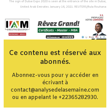
The sign of Dubai Expo 2020 is seen at the entrance of the site in Dubai,
United Arab Emirates January 16, 2021. REUTERS/Rula Rouhana
Ce contenu est réservé aux
abonnés.
Abonnez-vous pour y accéder en
écrivant à
contact@analysedelasemaine.com
ou en appelant le +22365282930.