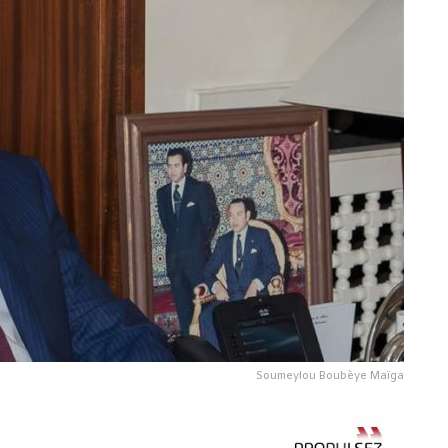
Soumeylou Boubèye Maïga