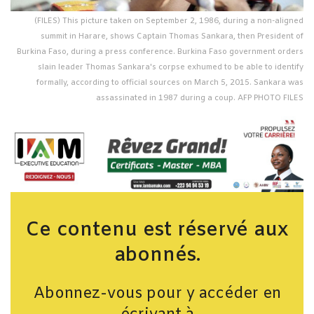
(FILES) This picture taken on September 2, 1986, during a non-aligned
summit in Harare, shows Captain Thomas Sankara, then President of
Burkina Faso, during a press conference. Burkina Faso government orders
slain leader Thomas Sankara's corpse exhumed to be able to identify
formally, according to official sources on March 5, 2015. Sankara was
assassinated in 1987 during a coup. AFP PHOTO FILES
Ce contenu est réservé aux
abonnés.
Abonnez-vous pour y accéder en