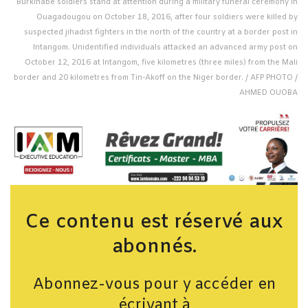
Burkinabe soldiers stand at attention during a military funeral ceremony in
Ouagadougou on October 18, 2016, after four soldiers were killed by
suspected jihadist fighters in the north of the country at a border post in
Intangom. Unidentified individuals attacked an advanced army post on
October 12, 2016 at Intangom, five kilometres (three miles) from the Mali
border and 20 kilometres from Tin-Akoff on the Niger border. / AFP PHOTO /
AHMED OUOBA
Ce contenu est réservé aux
abonnés.
Abonnez-vous pour y accéder en
écrivant à