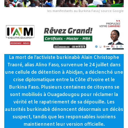
les manifestants au Burkina Faso/ source Google
La mort de l’activiste burkinabè Alain Christophe
Traoré, alias Alino Faso, survenue le 24 juillet dans
une cellule de détention à Abidjan, a déclenché une
crise diplomatique entre la Côte d’Ivoire et le
Burkina Faso. Plusieurs centaines de citoyens se
sont mobilisés à Ouagadougou pour réclamer la
vérité et le rapatriement de sa dépouille. Les
autorités burkinabè dénoncent désormais un décès
suspect, tandis que les responsables ivoiriens
maintiennent leur version officielle.