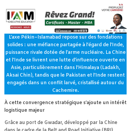
L’axe Pékin–Islamabad repose sur des fondations
solides : une méfiance partagée à l’égard de l’Inde,
puissance rivale dotée de l’arme nucléaire. La Chine
et l’Inde se livrent une lutte d’influence ouverte en
Asie, particulièrement dans l’Himalaya (Ladakh,
Aksai Chin), tandis que le Pakistan et l’Inde restent
engagés dans un conflit larvé, cristallisé autour du
Cachemire.
À cette convergence stratégique s’ajoute un intérêt
logistique majeur
Grâce au port de Gwadar, développé par la Chine
dans le cadre de la Belt and Road Initiative (BRI),