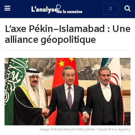
L’axe Pékin–Islamabad : Une
alliance géopolitique
image d'illustration/Crédits photo : Saudi Press Agency