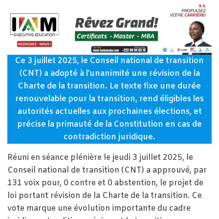
Ce 3 juillet 2025, le Conseil national de transition
(CNT) a adopté à l’unanimité une révision de la
Charte de la transition. Le texte fixe une durée
renouvelable pour la transition, rend éligibles les
autorités actuelles aux prochaines élections, et
précise la primauté de la Constitution en cas de
contradiction juridique.
Réuni en séance plénière le jeudi 3 juillet 2025, le
Conseil national de transition (CNT) a approuvé, par
131 voix pour, 0 contre et 0 abstention, le projet de
loi portant révision de la Charte de la transition. Ce
vote marque une évolution importante du cadre