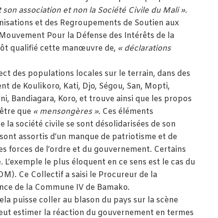
on association et non la Société Civile du Mali ».
ganisations et des Regroupements de Soutien aux
e Mouvement Pour la Défense des Intérêts de la
ôt qualifié cette manœuvre de,
« déclarations
ect des populations locales sur le terrain, dans des
t de Koulikoro, Kati, Djo, Ségou, San, Mopti,
i, Bandiagara, Koro, et trouve ainsi que les propos
être que
« mensongères ».
Ces éléments
 la société civile se sont désolidarisées de son
ont assortis d’un manque de patriotisme et de
 des forces de l’ordre et du gouvernement. Certains
e. L’exemple le plus éloquent en ce sens est le cas du
DM). Ce Collectif a saisi le Procureur de la
tance de la Commune IV de Bamako.
cela puisse coller au blason du pays sur la scène
 peut estimer la réaction du gouvernement en termes